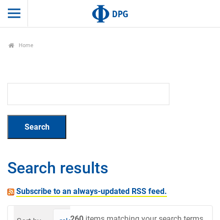
Home
Search results
Subscribe to an always-updated RSS feed.
260
items matching your search terms.