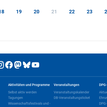
18
19
20
21
22
23
Aktivitäten und Programme
Veranstaltungen
DPG-
Selbst aktiv werden
Veranstaltungskalender
Aktu
Tagungen
DB-Veranstaltungsticket
Ehru
Wissenschaftsfestivals und -
DPG-