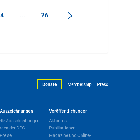
24
...
26
Donate
Membership
Press
Auszeichnungen
Veröffentlichungen
elle Ausschreibungen
Aktuelles
ngen der DPG
Publikationen
Preise
Magazine und Online-